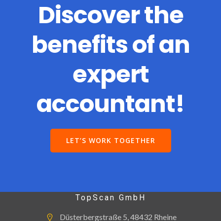
Discover the
benefits of an
expert
accountant!
LET’S WORK TOGETHER
TopScan GmbH
Düsterbergstraße 5, 48432 Rheine